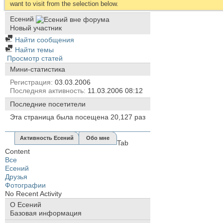
want to visit from the selection below.
Есений
Новый участник
Найти сообщения
Найти темы
Просмотр статей
Мини-статистика
Регистрация
03.03.2006
Последняя активность
11.03.2006
08:12
Последние посетители
Эта страница была посещена
20,127
раз
Активность Есений
Обо мне
Tab
Content
Все
Есений
Друзья
Фотографии
No Recent Activity
О Есений
Базовая информация