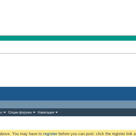
во
Опции форума
Навигация
k above. You may have to
register
before you can post: click the register link