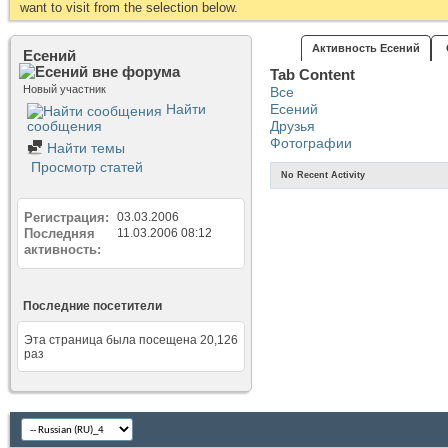
want to visit from the selection below.
Активность Есений
Есений
Tab Content
Новый участник
Все
Найти
Есений
сообщения
Друзья
Фотографии
Найти темы
Просмотр статей
No Recent Activity
Регистрация
03.03.2006
Последняя
11.03.2006
08:12
активность
Последние посетители
Эта страница была посещена
20,126
раз