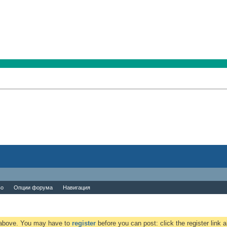
во
Опции форума
Навигация
k above. You may have to
register
before you can post: click the register link