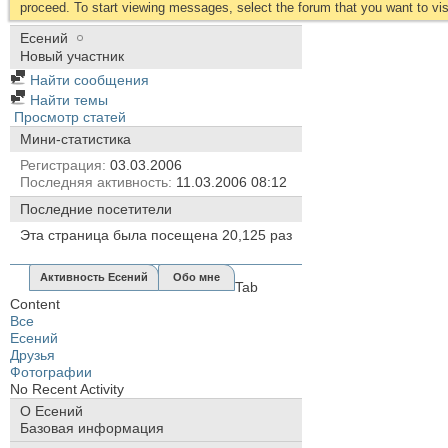
proceed. To start viewing messages, select the forum that you want to visi
Есений
Новый участник
Найти сообщения
Найти темы
Просмотр статей
Мини-статистика
Регистрация
03.03.2006
Последняя активность
11.03.2006
08:12
Последние посетители
Эта страница была посещена
20,125
раз
Активность Есений
Обо мне
Tab
Content
Все
Есений
Друзья
Фотографии
No Recent Activity
О Есений
Базовая информация