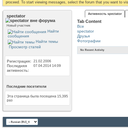
proceed. To start viewing messages, select the forum that you want to visi
Активность spectator
spectator
Tab Content
Новый участник
Все
Найти
spectator
сообщения
Друзья
Фотографии
Найти темы
Просмотр статей
No Recent Activity
Регистрация
21.02.2006
Последняя
07.04.2014
14:09
активность
Последние посетители
Эта страница была посещена
15,395
раз