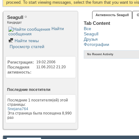
proceed. To start viewing messages, select the forum that you want to visi
Активность Seagull
О
Seagull
Кандидат
Tab Content
Найти
Все
сообщения
Seagull
Друзья
Найти темы
Фотографии
Просмотр статей
No Recent Activity
Регистрация
19.02.2006
Последняя
11.06.2012
21:20
активность
Последние посетители
Последние 1 посетителя(ей) этой
страницы:
Snejana764
Эта страница была посещена
8,990
раз