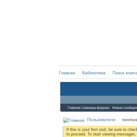
Главная
Библиотека
Поиск комп
Форум
Главная страница форума
Новые сообще
Пользователи
neoniu
If this is your first visit, be sure to che
to proceed. To start viewing messages, s