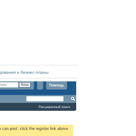
дования и бизнес-планы
Помощь
Расширенный поиск
 can post: click the register link above