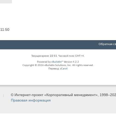
6
11:50
Обратная с
Текущее время:
22:51
. Часовой пояс GMT +4.
Powered by
vBulletin®
Version 4.2.2
Copyright © 2026 vBulletin Solutions, Inc. All rights reserved.
Перевод:
zCarot
© Интернет-проект «Корпоративный менеджмент», 1998–20
Правовая информация