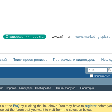
О завершении проекта
www.cfin.ru
www.marketing.spb.ru
аний
Поиск пресс-релизов
Программы и видеокурсы
Иссле
Запомнить?
ния
Справка
Календарь
Сообщество
Опции форума
Навигация
s
ck out the
FAQ
by clicking the link above. You may have to
register
before you
elect the forum that you want to visit from the selection below.