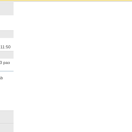
6
11:50
3
раз
ab