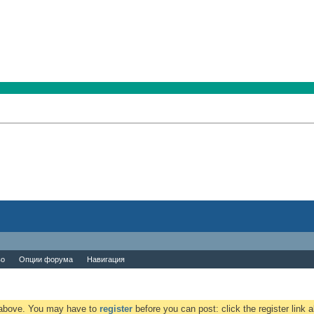
во
Опции форума
Навигация
k above. You may have to
register
before you can post: click the register link