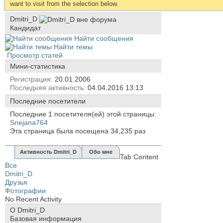
want to visit from the selection below.
Dmitri_D
Кандидат
Найти сообщения
Найти темы
Просмотр статей
Мини-статистика
Регистрация
20.01.2006
Последняя активность
04.04.2016
13:13
Последние посетители
Последние 1 посетителя(ей) этой страницы:
Snejana764
Эта страница была посещена
34,235
раз
Активность Dmitri_D
Обо мне
Tab Content
Все
Dmitri_D
Друзья
Фотографии
No Recent Activity
О Dmitri_D
Базовая информация