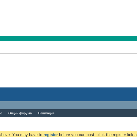
во
Опции форума
Навигация
k above. You may have to
register
before you can post: click the register link