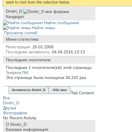
want to visit from the selection below.
Dmitri_D
Кандидат
Найти сообщения
Найти темы
Просмотр статей
Мини-статистика
Регистрация
20.01.2006
Последняя активность
04.04.2016
13:13
Последние посетители
Последние 1 посетителя(ей) этой страницы:
Snejana764
Эта страница была посещена
34,242
раз
Активность Dmitri_D
Обо мне
Tab Content
Все
Dmitri_D
Друзья
Фотографии
No Recent Activity
О Dmitri_D
Базовая информация