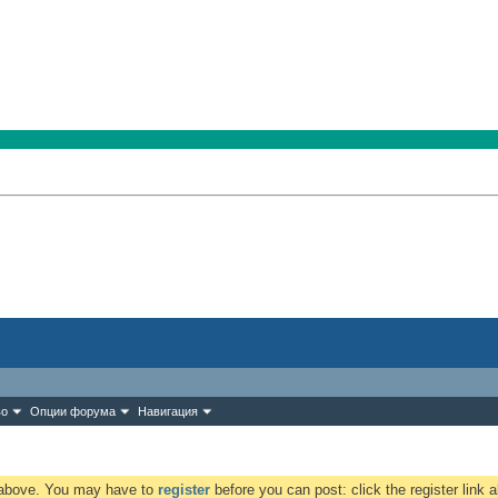
во
Опции форума
Навигация
k above. You may have to
register
before you can post: click the register link