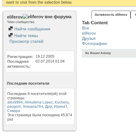
want to visit from the selection below.
Активность eliferov
eliferov
Член сообщества
Tab Content
Все
Найти сообщения
eliferov
Найти темы
Друзья
Просмотр статей
Фотографии
No Recent Activity
Регистрация
19.12.2005
Последняя
02.07.2014
01:04
активность
Последние посетители
Последние 8 посетителя(ей) этой
страницы:
alex9994
,
Almudena Lopez
,
Kuchera
,
paugom
,
Snejana764
,
Друг
,
ИринаТ
,
Сикира
Эта страница была посещена
45,874
раз