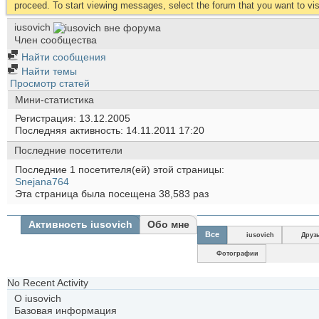
proceed. To start viewing messages, select the forum that you want to visi
iusovich
Член сообщества
Найти сообщения
Найти темы
Просмотр статей
Мини-статистика
Регистрация
13.12.2005
Последняя активность
14.11.2011
17:20
Последние посетители
Последние 1 посетителя(ей) этой страницы:
Snejana764
Эта страница была посещена
38,583
раз
Активность iusovich
Обо мне
Все
iusovich
Друз
Фотографии
No Recent Activity
О iusovich
Базовая информация