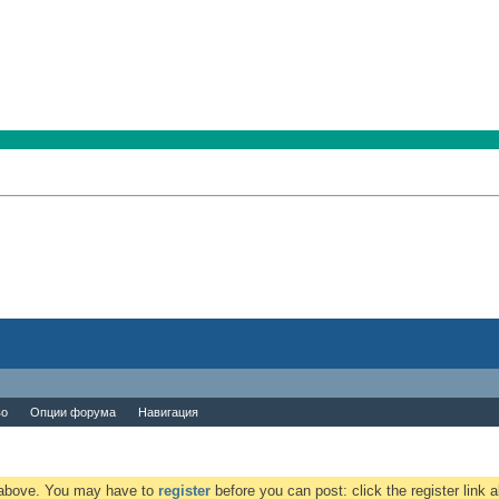
во
Опции форума
Навигация
k above. You may have to
register
before you can post: click the register link