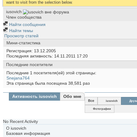
want to visit from the selection below.
iusovich
Член сообщества
Найти сообщения
Найти темы
Просмотр статей
Мини-статистика
Регистрация
13.12.2005
Последняя активность
14.11.2011
17:20
Последние посетители
Последние 1 посетителя(ей) этой страницы:
Snejana764
Эта страница была посещена
38,581
раз
Активность iusovich
Обо мне
Все
iusovich
Друз
Фотографии
No Recent Activity
О iusovich
Базовая информация