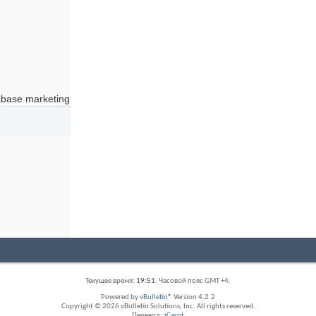
abase marketing
Текущее время:
19:51
. Часовой пояс GMT +4.
Powered by
vBulletin®
Version 4.2.2
Copyright © 2026 vBulletin Solutions, Inc. All rights reserved.
Перевод:
zCarot