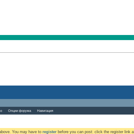
во
Опции форума
Навигация
k above. You may have to
register
before you can post: click the register link