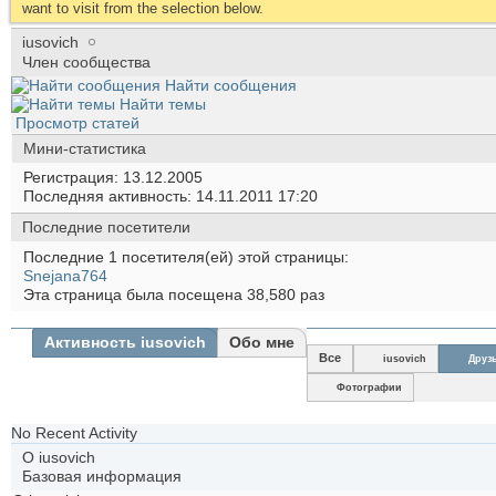
want to visit from the selection below.
iusovich
Член сообщества
Найти сообщения
Найти темы
Просмотр статей
Мини-статистика
Регистрация
13.12.2005
Последняя активность
14.11.2011
17:20
Последние посетители
Последние 1 посетителя(ей) этой страницы:
Snejana764
Эта страница была посещена
38,580
раз
Активность iusovich
Обо мне
Все
iusovich
Друз
Фотографии
No Recent Activity
О iusovich
Базовая информация