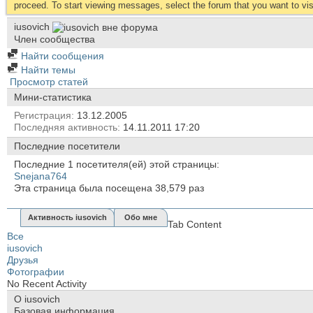
proceed. To start viewing messages, select the forum that you want to visi
iusovich
Член сообщества
Найти сообщения
Найти темы
Просмотр статей
Мини-статистика
Регистрация
13.12.2005
Последняя активность
14.11.2011
17:20
Последние посетители
Последние 1 посетителя(ей) этой страницы:
Snejana764
Эта страница была посещена
38,579
раз
Активность iusovich
Обо мне
Tab Content
Все
iusovich
Друзья
Фотографии
No Recent Activity
О iusovich
Базовая информация