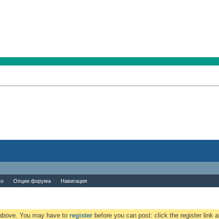
во
Опции форума
Навигация
k above. You may have to
register
before you can post: click the register link