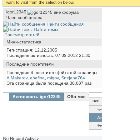
want to visit from the selection below.
igor12345
Член сообщества
Найти сообщения
Найти темы
Просмотр статей
Мини-статистика
Регистрация
12.12.2005
Последняя активность
07.09.2012
21:30
Последние посетители
Последние 4 посетителя(ей) этой страницы:
A.Makarov
,
abafina
,
migov
,
Snejana764
Эта страница была посещена
38,087
раз
Активность igor12345
Обо мне
Все
igor12345
Друзья
Фотографии
No Recent Activity