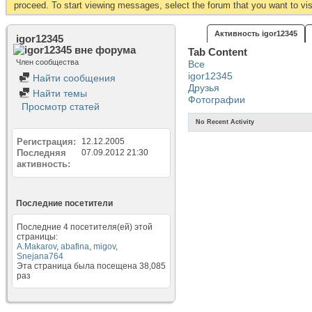
proceed. To start viewing messages, select the forum that you want to visi
Активность igor12345
igor12345
Tab Content
Член сообщества
Все
igor12345
Найти сообщения
Друзья
Найти темы
Фотографии
Просмотр статей
No Recent Activity
Регистрация
12.12.2005
Последняя
07.09.2012
21:30
активность
Последние посетители
Последние 4 посетителя(ей) этой
страницы:
A.Makarov
,
abafina
,
migov
,
Snejana764
Эта страница была посещена
38,085
раз