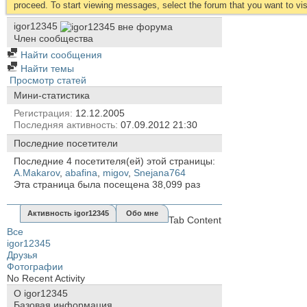
proceed. To start viewing messages, select the forum that you want to visi
igor12345
Член сообщества
Найти сообщения
Найти темы
Просмотр статей
Мини-статистика
Регистрация
12.12.2005
Последняя активность
07.09.2012
21:30
Последние посетители
Последние 4 посетителя(ей) этой страницы:
A.Makarov
,
abafina
,
migov
,
Snejana764
Эта страница была посещена
38,099
раз
Активность igor12345
Обо мне
Tab Content
Все
igor12345
Друзья
Фотографии
No Recent Activity
О igor12345
Базовая информация