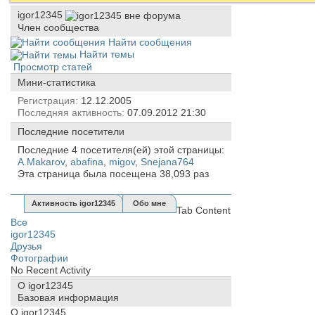
igor12345
Член сообщества
Найти сообщения
Найти темы
Просмотр статей
Мини-статистика
Регистрация
12.12.2005
Последняя активность
07.09.2012
21:30
Последние посетители
Последние 4 посетителя(ей) этой страницы:
A.Makarov
,
abafina
,
migov
,
Snejana764
Эта страница была посещена
38,093
раз
Активность igor12345
Обо мне
Tab Content
Все
igor12345
Друзья
Фотографии
No Recent Activity
О igor12345
Базовая информация
О igor12345