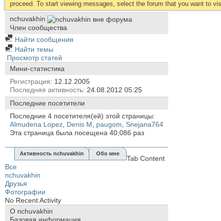
proceed. To start viewing messages, select the forum that you want to visi
nchuvakhin
Член сообщества
Найти сообщения
Найти темы
Просмотр статей
Мини-статистика
Регистрация
12.12.2005
Последняя активность
24.08.2012
05:25
Последние посетители
Последние 4 посетителя(ей) этой страницы:
Almudena Lopez
,
Denis M
,
paugom
,
Snejana764
Эта страница была посещена
40,086
раз
Активность nchuvakhin
Обо мне
Tab Content
Все
nchuvakhin
Друзья
Фотографии
No Recent Activity
О nchuvakhin
Базовая информация