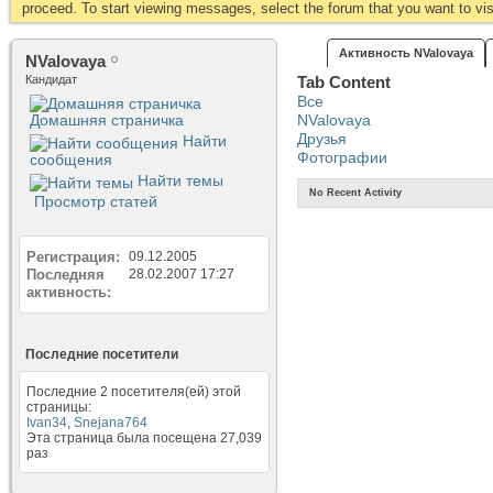
proceed. To start viewing messages, select the forum that you want to visi
Активность NValovaya
NValovaya
Кандидат
Tab Content
Все
Домашняя страничка
NValovaya
Друзья
Найти
Фотографии
сообщения
Найти темы
No Recent Activity
Просмотр статей
Регистрация
09.12.2005
Последняя
28.02.2007
17:27
активность
Последние посетители
Последние 2 посетителя(ей) этой
страницы:
Ivan34
,
Snejana764
Эта страница была посещена
27,039
раз