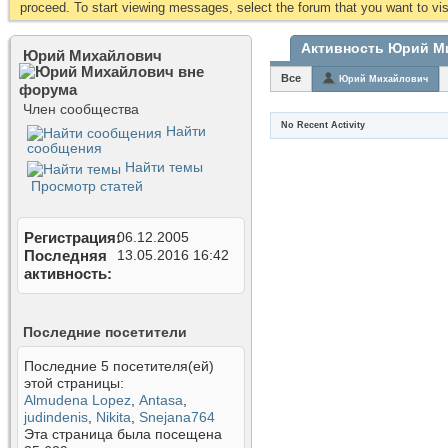
proceed. To start viewing messages, select the forum that you want to visi
Активность Юрий М
Юрий Михайлович
Все
Юрий Михайлович
Член сообщества
No Recent Activity
Найти
сообщения
Найти темы
Просмотр статей
Регистрация
06.12.2005
Последняя
13.05.2016
16:42
активность
Последние посетители
Последние 5 посетителя(ей)
этой страницы:
Almudena Lopez
,
Antasa
,
judindenis
,
Nikita
,
Snejana764
Эта страница была посещена