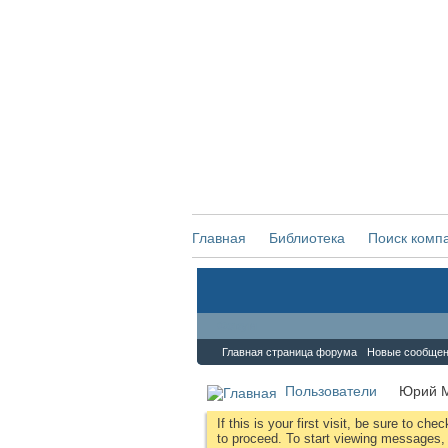
Главная
Библиотека
Поиск комп
Форум
Главная страница форума
Новые сообще
Пользователи
Юрий 
If this is your first visit, be sure to che
to proceed. To start viewing messages, s