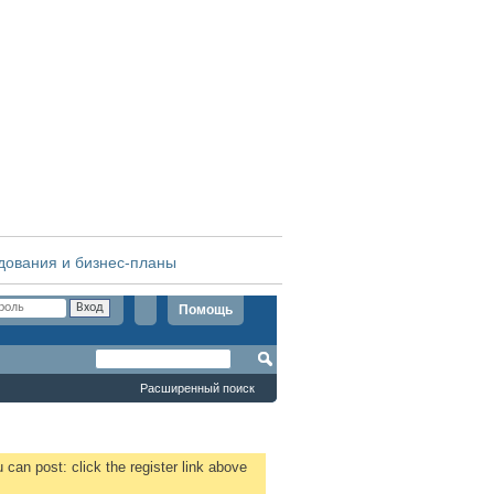
дования и бизнес-планы
Помощь
Расширенный поиск
 can post: click the register link above