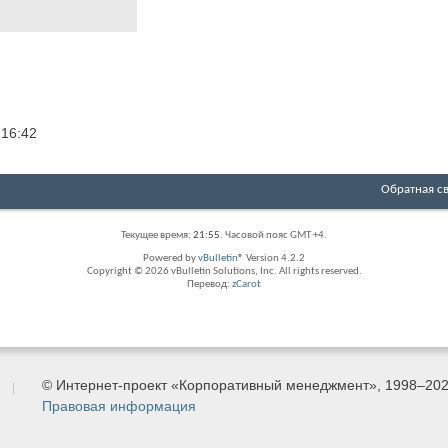
6
16:42
Обратная с
Текущее время:
21:55
. Часовой пояс GMT +4.
Powered by
vBulletin®
Version 4.2.2
Copyright © 2026 vBulletin Solutions, Inc. All rights reserved.
Перевод:
zCarot
© Интернет-проект «Корпоративный менеджмент», 1998–20
Правовая информация