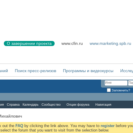
О завершении проекта
www.cfin.ru
www.marketing.spb.ru
аний
Поиск пресс-релизов
Программы и видеокурсы
Иссле
Запомнить?
ния
Справка
Календарь
Сообщество
Опции форума
Навигация
Михайлович
ck out the
FAQ
by clicking the link above. You may have to
register
before you
elect the forum that you want to visit from the selection below.