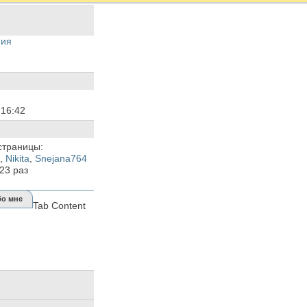
ния
6
16:42
страницы:
,
Nikita
,
Snejana764
623
раз
о мне
Tab Content