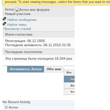
proceed. To start viewing messages, select the forum that you want to visi
Антон
Новый участник
Найти сообщения
Найти темы
Просмотр статей
Мини-статистика
Регистрация
06.12.2005
Последняя активность
06.11.2010
22:35
Последние посетители
Эта страница была посещена
16,344
раз
Активность Антон
Обо мне
Все
Антон
Друзья
Фотографии
No Recent Activity
О Антон