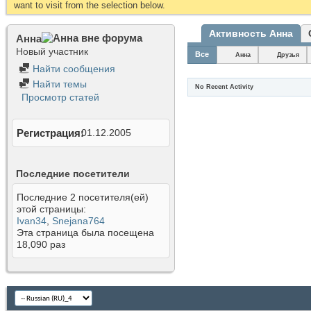
want to visit from the selection below.
Активность Анна
Анна
Новый участник
Все
Анна
Друзья
Найти сообщения
Найти темы
No Recent Activity
Просмотр статей
Регистрация
01.12.2005
Последние посетители
Последние 2 посетителя(ей)
этой страницы:
Ivan34
,
Snejana764
Эта страница была посещена
18,090
раз