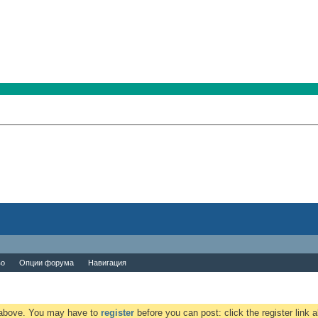
во
Опции форума
Навигация
k above. You may have to
register
before you can post: click the register link