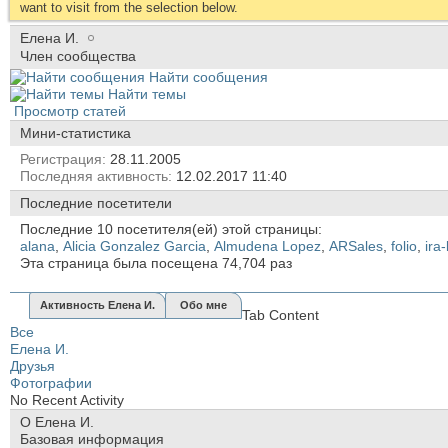
want to visit from the selection below.
Елена И.
Член сообщества
Найти сообщения
Найти темы
Просмотр статей
Мини-статистика
Регистрация
28.11.2005
Последняя активность
12.02.2017
11:40
Последние посетители
Последние 10 посетителя(ей) этой страницы:
alana
,
Alicia Gonzalez Garcia
,
Almudena Lopez
,
ARSales
,
folio
,
ira-
Эта страница была посещена
74,704
раз
Активность Елена И.
Обо мне
Tab Content
Все
Елена И.
Друзья
Фотографии
No Recent Activity
О Елена И.
Базовая информация