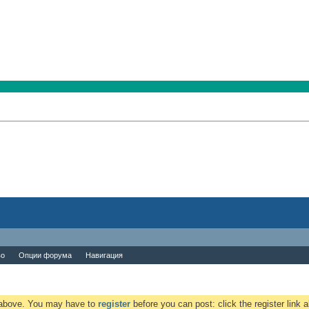
во
Опции форума
Навигация
k above. You may have to
register
before you can post: click the register link