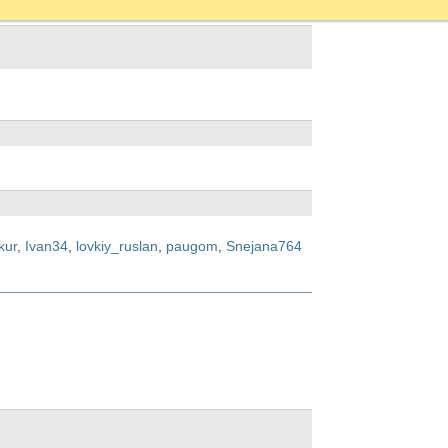
kur
,
Ivan34
,
lovkiy_ruslan
,
paugom
,
Snejana764