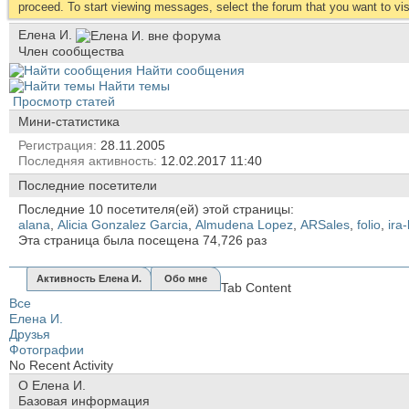
proceed. To start viewing messages, select the forum that you want to visi
Елена И.
Член сообщества
Найти сообщения
Найти темы
Просмотр статей
Мини-статистика
Регистрация
28.11.2005
Последняя активность
12.02.2017
11:40
Последние посетители
Последние 10 посетителя(ей) этой страницы:
alana
,
Alicia Gonzalez Garcia
,
Almudena Lopez
,
ARSales
,
folio
,
ira-
Эта страница была посещена
74,726
раз
Активность Елена И.
Обо мне
Tab Content
Все
Елена И.
Друзья
Фотографии
No Recent Activity
О Елена И.
Базовая информация