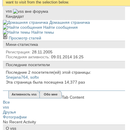
want to visit from the selection below.
vss
Кандидат
Домашняя страничка
Найти сообщения
Найти темы
Просмотр статей
Мини-статистика
Регистрация
28.11.2005
Последняя активность
09.01.2014
16:25
Последние посетители
Последние 2 посетителя(ей) этой страницы:
Snejana764
,
softx
Эта страница была посещена
14,377
раз
Активность vss
Обо мне
Tab Content
Все
vss
Друзья
Фотографии
No Recent Activity
О vss