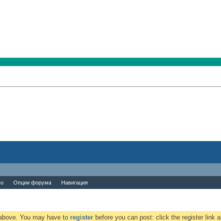
во
Опции форума
Навигация
k above. You may have to
register
before you can post: click the register link