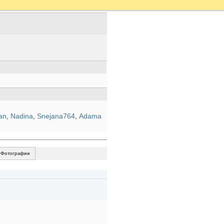
lan
,
Nadina
,
Snejana764
,
Аdama
Фотографии