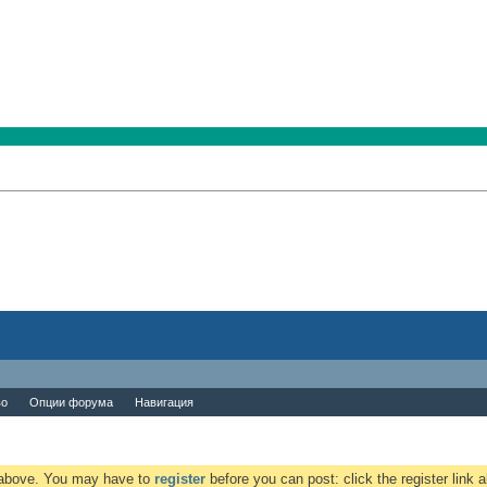
во
Опции форума
Навигация
k above. You may have to
register
before you can post: click the register link