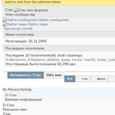
want to visit from the selection below.
Стас
Член сообщества
Найти сообщения
Найти темы
Просмотр статей
Мини-статистика
Регистрация
25.11.2005
Последние посетители
Последние 10 посетителя(ей) этой страницы:
A.Abrosimov
,
A.Makarov
,
abafina
,
avala
,
ira-kur
,
Ivan34
,
lovkiy_rus
Эта страница была посещена
56,299
раз
Активность Стас
Обо мне
Все
Стас
Друзья
No Recent Activity
О Стас
Базовая информация
О Стас
Реальное имя:
Стас