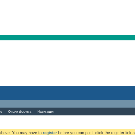
во
Опции форума
Навигация
k above. You may have to
register
before you can post: click the register link