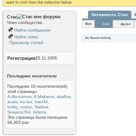
want to visit from the selection below.
Активность Стас
Стас
Член сообщества
Все
Стас
Друзья
Найти сообщения
Найти темы
No Recent Activity
Просмотр статей
Регистрация
25.11.2005
Последние посетители
Последние 10 посетителя(ей)
этой страницы:
A.Abrosimov
,
A.Makarov
,
abafina
,
avala
,
ira-kur
,
Ivan34
,
lovkiy_ruslan
,
Nadina
,
Snejana764
,
Аdama
Эта страница была посещена
56,303
раз