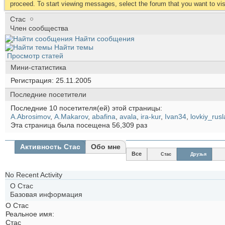
proceed. To start viewing messages, select the forum that you want to visi
Стас
Член сообщества
Найти сообщения
Найти темы
Просмотр статей
Мини-статистика
Регистрация
25.11.2005
Последние посетители
Последние 10 посетителя(ей) этой страницы:
A.Abrosimov
,
A.Makarov
,
abafina
,
avala
,
ira-kur
,
Ivan34
,
lovkiy_rus
Эта страница была посещена
56,309
раз
Активность Стас
Обо мне
Все
Стас
Друзья
No Recent Activity
О Стас
Базовая информация
О Стас
Реальное имя:
Стас