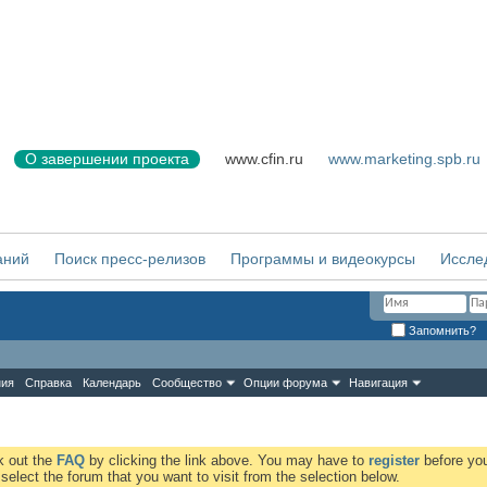
О завершении проекта
www.cfin.ru
www.marketing.spb.ru
аний
Поиск пресс-релизов
Программы и видеокурсы
Иссле
Запомнить?
ния
Справка
Календарь
Сообщество
Опции форума
Навигация
ck out the
FAQ
by clicking the link above. You may have to
register
before you
elect the forum that you want to visit from the selection below.