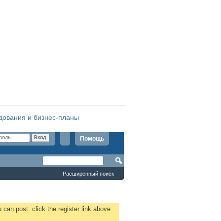
дования и бизнес-планы
Помощь
Расширенный поиск
 can post: click the register link above