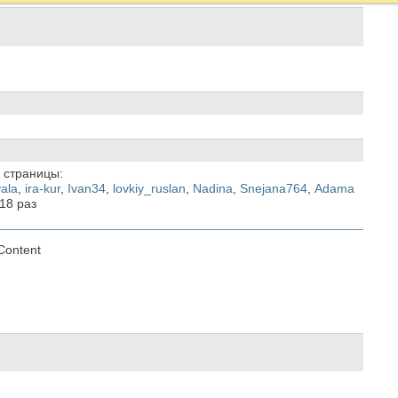
 страницы:
ala
,
ira-kur
,
Ivan34
,
lovkiy_ruslan
,
Nadina
,
Snejana764
,
Аdama
318
раз
Content