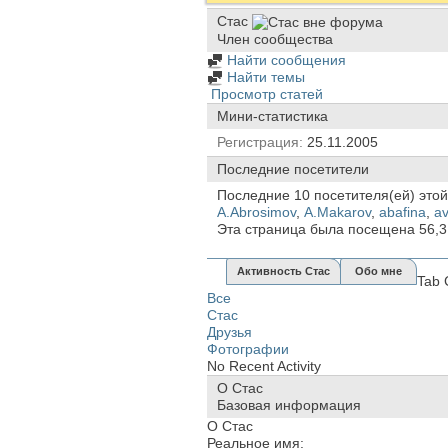
Стас
Член сообщества
Найти сообщения
Найти темы
Просмотр статей
Мини-статистика
Регистрация
25.11.2005
Последние посетители
Последние 10 посетителя(ей) этой
A.Abrosimov
,
A.Makarov
,
abafina
,
av
Эта страница была посещена
56,
Активность Стас
Обо мне
Tab 
Все
Стас
Друзья
Фотографии
No Recent Activity
О Стас
Базовая информация
О Стас
Реальное имя: