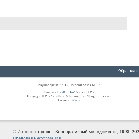
Обратная с
Текущее время:
14:15
. Часовой пояс GMT +4.
Powered by
vBulletin®
Version 4.2.2
Copyright © 2026 vBulletin Solutions, Inc. All rights reserved.
Перевод:
zCarot
© Интернет-проект «Корпоративный менеджмент», 1998–20
Правовая информация