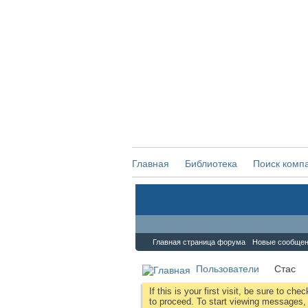
Главная
Библиотека
Поиск комп
Форум
Главная страница форума
Новые сообще
Пользователи
Стас
If this is your first visit, be sure to che
to proceed. To start viewing messages, s