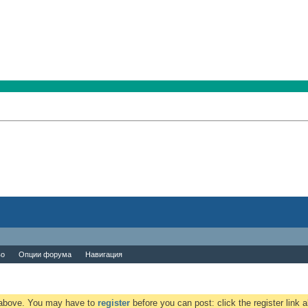
во
Опции форума
Навигация
k above. You may have to
register
before you can post: click the register link