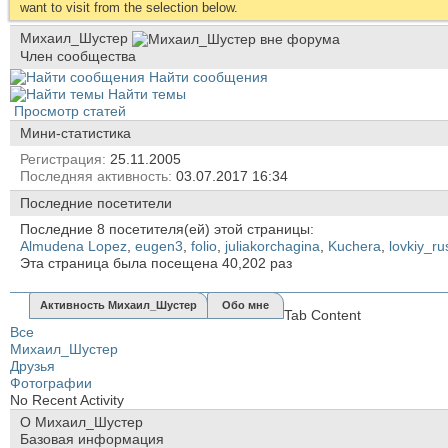
want to visit from the selection below.
Михаил_Шустер
Член сообщества
Найти сообщения
Найти темы
Просмотр статей
Мини-статистика
Регистрация
25.11.2005
Последняя активность
03.07.2017
16:34
Последние посетители
Последние 8 посетителя(ей) этой страницы:
Almudena Lopez
,
eugen3
,
folio
,
juliakorchagina
,
Kuchera
,
lovkiy_ru
Эта страница была посещена
40,202
раз
Активность Михаил_Шустер
Обо мне
Tab Content
Все
Михаил_Шустер
Друзья
Фотографии
No Recent Activity
О Михаил_Шустер
Базовая информация