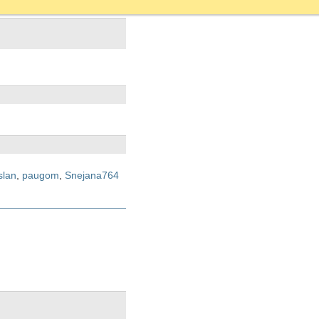
slan
,
paugom
,
Snejana764