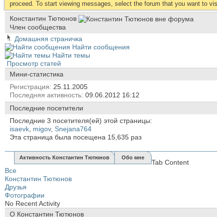
proceed. To start viewing messages, select the forum that you want to visi
Константин Тютюнов
Член сообщества
Домашняя страничка
Найти сообщения
Найти темы
Просмотр статей
Мини-статистика
Регистрация
25.11.2005
Последняя активность
09.06.2012
16:12
Последние посетители
Последние 3 посетителя(ей) этой страницы:
isaevk
,
migov
,
Snejana764
Эта страница была посещена
15,635
раз
Активность Константин Тютюнов
Обо мне
Tab Content
Все
Константин Тютюнов
Друзья
Фотографии
No Recent Activity
О Константин Тютюнов