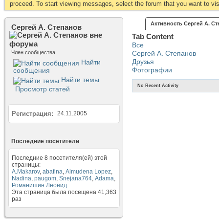
proceed. To start viewing messages, select the forum that you want to visi
Активность Сергей А. С
Сергей А. Степанов
Tab Content
Все
Член сообщества
Сергей А. Степанов
Друзья
Найти
Фотографии
сообщения
Найти темы
No Recent Activity
Просмотр статей
Регистрация
24.11.2005
Последние посетители
Последние 8 посетителя(ей) этой
страницы:
A.Makarov
,
abafina
,
Almudena Lopez
,
Nadina
,
paugom
,
Snejana764
,
Аdama
,
Романишин Леонид
Эта страница была посещена
41,363
раз