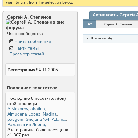
want to visit from the selection below.
Активность Сергей 
Сергей А. Степанов
Все
Сергей А. Степанов
Член сообщества
No Recent Activity
Найти сообщения
Найти темы
Просмотр статей
Регистрация
24.11.2005
Последние посетители
Последние 8 посетителя(ей)
этой страницы:
A.Makarov
,
abafina
,
Almudena Lopez
,
Nadina
,
paugom
,
Snejana764
,
Аdama
,
Романишин Леонид
Эта страница была посещена
41,367
раз