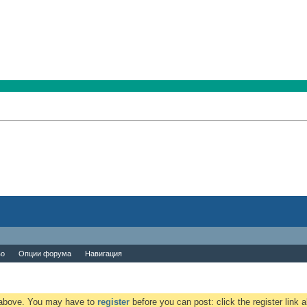
во
Опции форума
Навигация
k above. You may have to
register
before you can post: click the register link