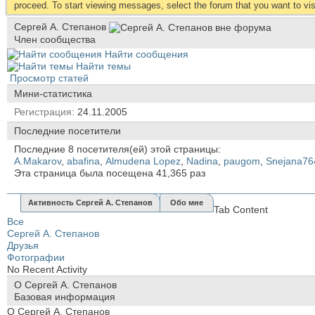
proceed. To start viewing messages, select the forum that you want to visi
Сергей А. Степанов
Член сообщества
Найти сообщения
Найти темы
Просмотр статей
Мини-статистика
Регистрация
24.11.2005
Последние посетители
Последние 8 посетителя(ей) этой страницы:
A.Makarov
,
abafina
,
Almudena Lopez
,
Nadina
,
paugom
,
Snejana76
Эта страница была посещена
41,365
раз
Активность Сергей А. Степанов
Обо мне
Tab Content
Все
Сергей А. Степанов
Друзья
Фотографии
No Recent Activity
О Сергей А. Степанов
Базовая информация
О Сергей А. Степанов