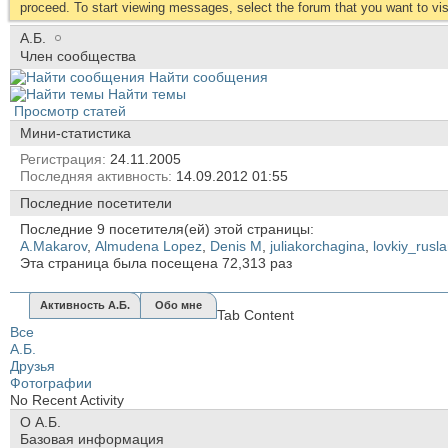
proceed. To start viewing messages, select the forum that you want to visi
А.Б.
Член сообщества
Найти сообщения
Найти темы
Просмотр статей
Мини-статистика
Регистрация
24.11.2005
Последняя активность
14.09.2012
01:55
Последние посетители
Последние 9 посетителя(ей) этой страницы:
A.Makarov
,
Almudena Lopez
,
Denis M
,
juliakorchagina
,
lovkiy_rusl
Эта страница была посещена
72,313
раз
Активность А.Б.
Обо мне
Tab Content
Все
А.Б.
Друзья
Фотографии
No Recent Activity
О А.Б.
Базовая информация