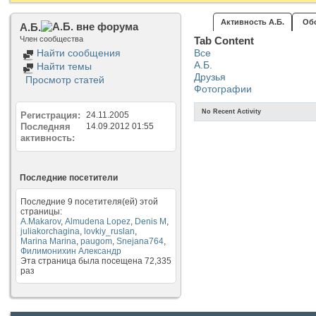
Активность А.Б.
Об
А.Б.
Член сообщества
Tab Content
Найти сообщения
Все
А.Б.
Найти темы
Друзья
Просмотр статей
Фотографии
No Recent Activity
Регистрация
24.11.2005
Последняя
14.09.2012
01:55
активность
Последние посетители
Последние 9 посетителя(ей) этой
страницы:
A.Makarov
,
Almudena Lopez
,
Denis M
,
juliakorchagina
,
lovkiy_ruslan
,
Marina Marina
,
paugom
,
Snejana764
,
Филимонихин Александр
Эта страница была посещена
72,335
раз