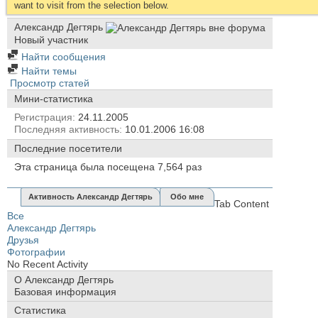
want to visit from the selection below.
Александр Дегтярь
Новый участник
Найти сообщения
Найти темы
Просмотр статей
Мини-статистика
Регистрация
24.11.2005
Последняя активность
10.01.2006
16:08
Последние посетители
Эта страница была посещена
7,564
раз
Активность Александр Дегтярь
Обо мне
Tab Content
Все
Александр Дегтярь
Друзья
Фотографии
No Recent Activity
О Александр Дегтярь
Базовая информация
Статистика