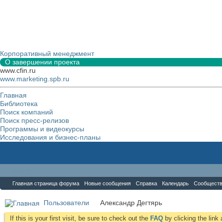
Корпоративный менеджмент
О завершении проекта
www.cfin.ru
www.marketing.spb.ru
Главная
Библиотека
Поиск компаний
Поиск пресс-релизов
Программы и видеокурсы
Исследования и бизнес-планы
Форум
Главная страница форума
Новые сообщения
Справка
Календарь
Сообщест
Пользователи
Александр Дегтярь
If this is your first visit, be sure to check out the
FAQ
by clicking the lin