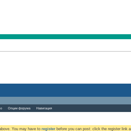
во
Опции форума
Навигация
k above. You may have to
register
before you can post: click the register link