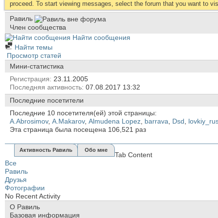
proceed. To start viewing messages, select the forum that you want to visi
Равиль
Член сообщества
Найти сообщения
Найти темы
Просмотр статей
Мини-статистика
Регистрация
23.11.2005
Последняя активность
07.08.2017
13:32
Последние посетители
Последние 10 посетителя(ей) этой страницы:
A.Abrosimov
,
A.Makarov
,
Almudena Lopez
,
barrava
,
Dsd
,
lovkiy_ru
Эта страница была посещена
106,521
раз
Активность Равиль
Обо мне
Tab Content
Все
Равиль
Друзья
Фотографии
No Recent Activity
О Равиль
Базовая информация