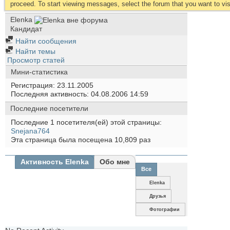
proceed. To start viewing messages, select the forum that you want to visi
Elenka
Кандидат
Найти сообщения
Найти темы
Просмотр статей
Мини-статистика
Регистрация
23.11.2005
Последняя активность
04.08.2006
14:59
Последние посетители
Последние 1 посетителя(ей) этой страницы:
Snejana764
Эта страница была посещена
10,809
раз
Активность Elenka
Обо мне
Все
Elenka
Друзья
Фотографии