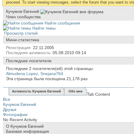
proceed. To start viewing messages, select the forum that you want to visi
Кучумов Евгений
Член сообщества
Найти сообщения
Найти темы
Просмотр статей
Мини-статистика
Регистрация
22.11.2005
Последняя активность
05.08.2010
09:14
Последние посетители
Последние 2 посетителя(ей) этой страницы:
Almudena Lopez
,
Snejana764
Эта страница была посещена
21,178
раз
Активность Кучумов Евгений
Обо мне
Tab Content
Все
Кучумов Евгений
Друзья
Фотографии
No Recent Activity
О Кучумов Евгений
Базовая информация