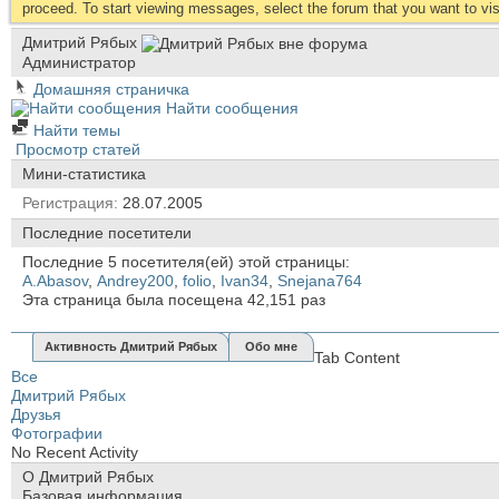
proceed. To start viewing messages, select the forum that you want to visi
Дмитрий Рябых
Администратор
Домашняя страничка
Найти сообщения
Найти темы
Просмотр статей
Мини-статистика
Регистрация
28.07.2005
Последние посетители
Последние 5 посетителя(ей) этой страницы:
A.Abasov
,
Andrey200
,
folio
,
Ivan34
,
Snejana764
Эта страница была посещена
42,151
раз
Активность Дмитрий Рябых
Обо мне
Tab Content
Все
Дмитрий Рябых
Друзья
Фотографии
No Recent Activity
О Дмитрий Рябых
Базовая информация