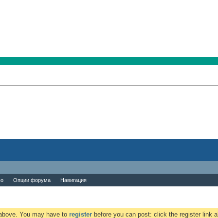
во
Опции форума
Навигация
k above. You may have to
register
before you can post: click the register link