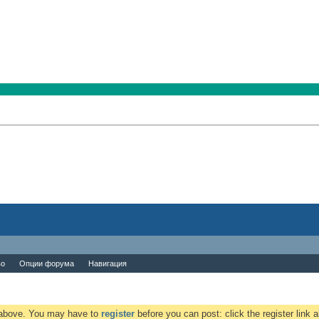
во
Опции форума
Навигация
k above. You may have to
register
before you can post: click the register link