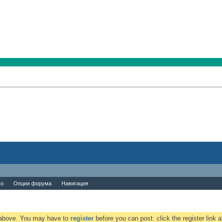
во
Опции форума
Навигация
k above. You may have to
register
before you can post: click the register link