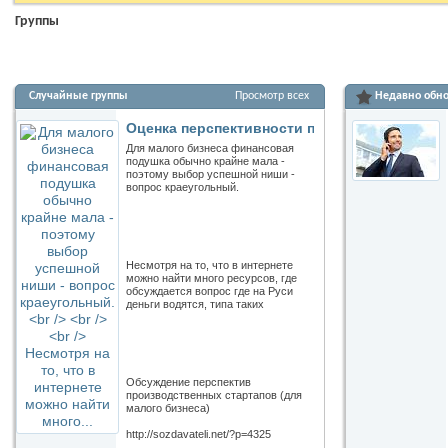
Группы
Случайные группы
Просмотр всех
Недавно обн
Оценка перспективности производственных
Для малого бизнеса финансовая
подушка обычно крайне мала -
поэтому выбор успешной ниши -
вопрос краеугольный.
Несмотря на то, что в интернете
можно найти много ресурсов, где
обсуждается вопрос где на Руси
деньги водятся, типа таких
Обсуждение перспектив
производственных стартапов (для
малого бизнеса)
http://sozdavateli.net/?p=4325