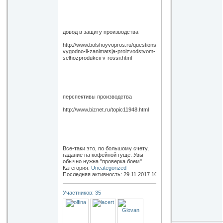
довод в защиту производства
http://www.bolshoyvopros.ru/questions/1297745-
vygodno-li-zanimatsja-proizvodstvom-
selhozprodukcii-v-rossii.html
перспективы производства
http://www.biznet.ru/topic11948.html
Все-таки это, по большому счету,
гадание на кофейной гуще. Увы
обычно нужна "проверка боем"
Категория:
Uncategorized
Последняя активность: 29.11.2017
10:19
Участников: 35