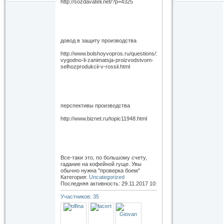
http://sozdavateli.net/?p=4325
довод в защиту производства
http://www.bolshoyvopros.ru/questions/1297745-
vygodno-li-zanimatsja-proizvodstvom-
selhozprodukcii-v-rossii.html
перспективы производства
http://www.biznet.ru/topic11948.html
Все-таки это, по большому счету,
гадание на кофейной гуще. Увы
обычно нужна "проверка боем"
Категория:
Uncategorized
Последняя активность: 29.11.2017
10:19
Участников: 35