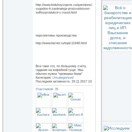
http://www.bolshoyvopros.ru/questions/1297745-
vygodno-li-zanimatsja-proizvodstvom-
selhozprodukcii-v-rossii.html
перспективы производства
http://www.biznet.ru/topic11948.html
Все-таки это, по большому счету,
гадание на кофейной гуще. Увы
обычно нужна "проверка боем"
Категория:
Uncategorized
Последняя активность: 29.11.2017
10:19
Участников: 35