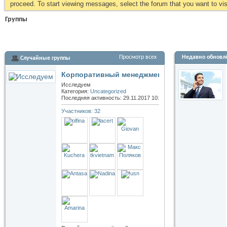
proceed. To start viewing messages, select the forum that you want to visi
Группы
Просмотр всех
Недавно обновл
Случайные группы
Корпоративный менеджмент
Исследуем
Категория:
Uncategorized
Последняя активность: 29.11.2017
10:19
Участников: 32