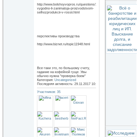
http://www.bolshoyvopros.ru/questions/1297745-
vygodno-li-zanimatsja-proizvodstvom-
selhozprodukcii-v-rossii.html
перспективы производства
http://www.biznet.ru/topic11948.html
Все-таки это, по большому счету,
гадание на кофейной гуще. Увы
обычно нужна "проверка боем"
Категория:
Uncategorized
Последняя активность: 29.11.2017
10:19
Участников: 35