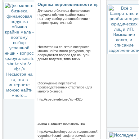
Оценка перспективности производственных 
Для малого бизнеса финансовая
подушка обычно крайне мала -
поэтому выбор успешной ниши -
вопрос краеугольный.
Несмотря на то, что в интернете
можно найти много ресурсов, где
обсуждается вопрос где на Руси
деньги водятся, типа таких
Обсуждение перспектив
производственных стартапов (для
малого бизнеса)
http://sozdavateli.net/?p=4325
довод в защиту производства
http://www.bolshoyvopros.ru/questions/1297745-
vygodno-li-zanimatsja-proizvodstvom-